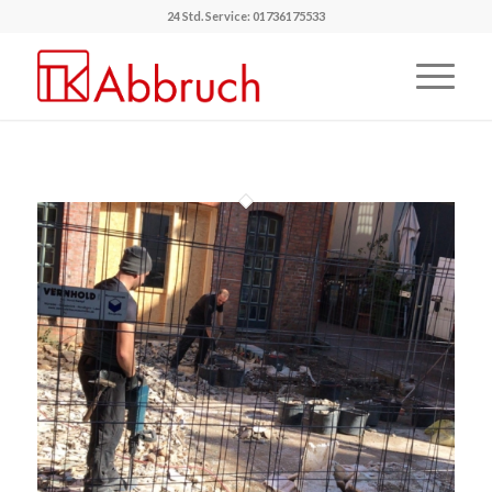
24 Std. Service: 01736175533